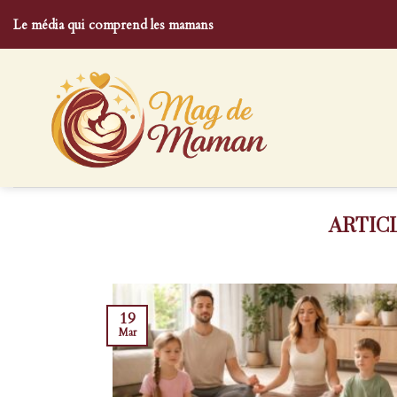
Skip
Le média qui comprend les mamans
to
content
19
Mar