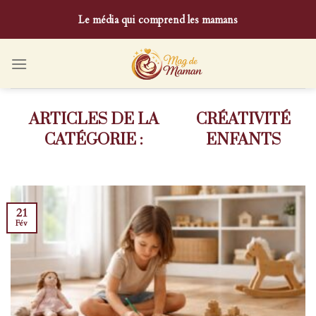
Skip
Le média qui comprend les mamans
to
content
CRÉATIVITÉ
ENFANTS
21
Fév