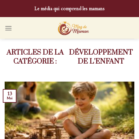
Skip
Le média qui comprend les mamans
to
content
DÉVELOPPEMENT
DE L’ENFANT
13
Mai