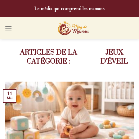
Skip
Le média qui comprend les mamans
to
content
JEUX
D’ÉVEIL
11
Mai