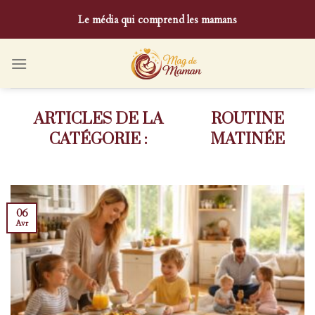
Skip
Le média qui comprend les mamans
to
content
ROUTINE
MATINÉE
06
Avr