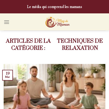
Skip
Le média qui comprend les mamans
to
content
TECHNIQUES DE
RELAXATION
19
Mar