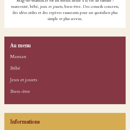
Mag-de-maman.fr est un média dédié à la vie de famille :
maternité, bébé, jeux et jouets, bien-être. Des conseils concrets,
des idées utiles et des repères rassurants pour un quotidien plus
simple et plus serein.
Au menu
Maman
Bébé
Jeux et jouets
Bien-être
Informations