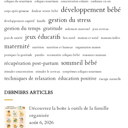
coliques du nourrisson
coliques nourrisson
concentration enfants
confiance en soi
développement bébé
corps après grossesse
douleur ventre bébé
gestion du stress
développement cognitif
famille
gestion du temps
gratitude
isolement maternel
jeux cerveau
jeux éducatifs
jeux de société
lien social
maman et social
mamans isolées
maternité
nutrition
nutrition et humeur
organisation maison
pratiquer la gratitude
puzzles
reconnaître coliques bébé
ressources mamans
sommeil bébé
récupération post-partum
stimuler concentration
stimuler le cerveau
symptômes coliques nourrisson
techniques de relaxation
éducation positive
énergie naturelle
DERNIERS ARTICLES
Découvrez la boîte à outils de la famille
organisée
août 6, 2026