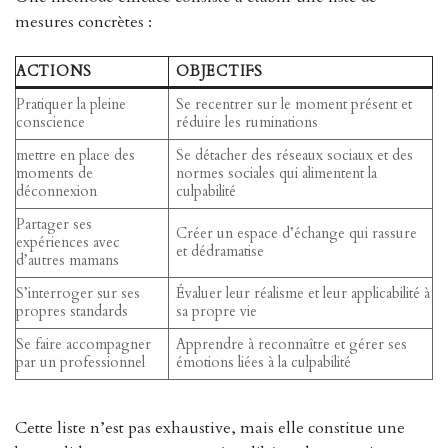
mesures concrètes :
ACTIONS
OBJECTIFS
Pratiquer la pleine
Se recentrer sur le moment présent et
conscience
réduire les ruminations
mettre en place des
Se détacher des réseaux sociaux et des
moments de
normes sociales qui alimentent la
déconnexion
culpabilité
Partager ses
Créer un espace d’échange qui rassure
expériences avec
et dédramatise
d’autres mamans
S’interroger sur ses
Évaluer leur réalisme et leur applicabilité à
propres standards
sa propre vie
Se faire accompagner
Apprendre à reconnaître et gérer ses
par un professionnel
émotions liées à la culpabilité
Cette liste n’est pas exhaustive, mais elle constitue une