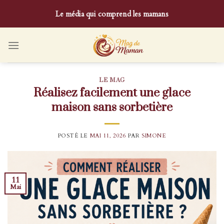
Skip
Le média qui comprend les mamans
to
content
LE MAG
Réalisez facilement une glace
maison sans sorbetière
POSTÉ LE
MAI 11, 2026
PAR
SIMONE
11
Mai