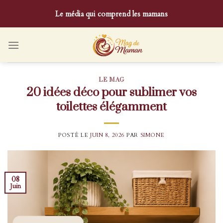
Skip
Le média qui comprend les mamans
to
content
LE MAG
20 idées déco pour sublimer vos
toilettes élégamment
POSTÉ LE
JUIN 8, 2026
PAR
SIMONE
08
Juin