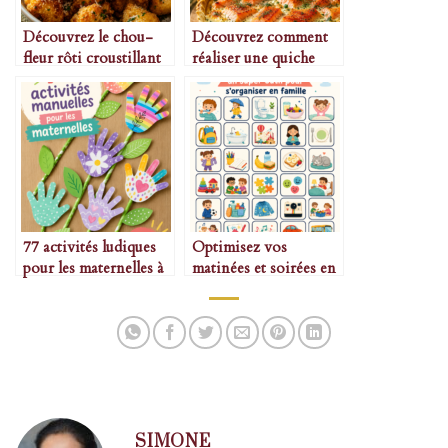
Découvrez le chou-
Découvrez comment
fleur rôti croustillant
réaliser une quiche
au parmesan
saumon Boursin
rapidement
77 activités ludiques
Optimisez vos
pour les maternelles à
matinées et soirées en
découvrir
famille grâce aux
routines
SIMONE