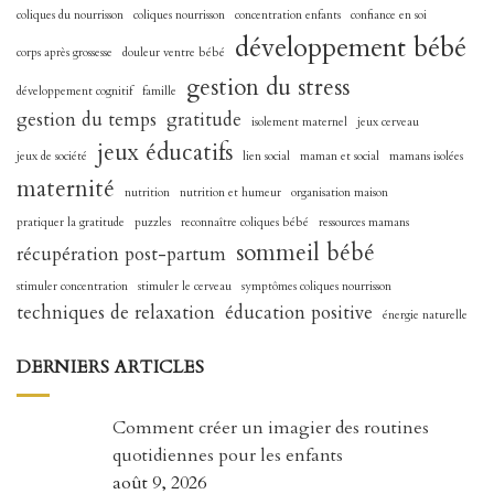
coliques du nourrisson
coliques nourrisson
concentration enfants
confiance en soi
développement bébé
corps après grossesse
douleur ventre bébé
gestion du stress
développement cognitif
famille
gestion du temps
gratitude
isolement maternel
jeux cerveau
jeux éducatifs
jeux de société
lien social
maman et social
mamans isolées
maternité
nutrition
nutrition et humeur
organisation maison
pratiquer la gratitude
puzzles
reconnaître coliques bébé
ressources mamans
sommeil bébé
récupération post-partum
stimuler concentration
stimuler le cerveau
symptômes coliques nourrisson
techniques de relaxation
éducation positive
énergie naturelle
DERNIERS ARTICLES
Comment créer un imagier des routines
quotidiennes pour les enfants
août 9, 2026