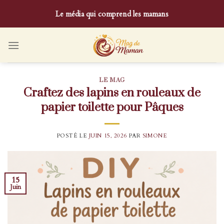
Skip
Le média qui comprend les mamans
to
content
LE MAG
Craftez des lapins en rouleaux de
papier toilette pour Pâques
POSTÉ LE
JUIN 15, 2026
PAR
SIMONE
15
Juin