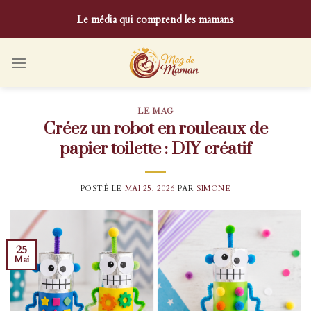
Skip
Le média qui comprend les mamans
to
content
LE MAG
Créez un robot en rouleaux de
papier toilette : DIY créatif
POSTÉ LE
MAI 25, 2026
PAR
SIMONE
25
Mai