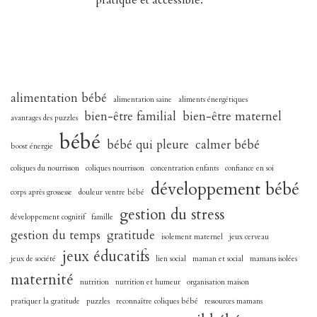
alimentation bébé
alimentation saine
aliments énergétiques
bien-être familial
bien-être maternel
avantages des puzzles
bébé
bébé qui pleure
calmer bébé
boost énergie
coliques du nourrisson
coliques nourrisson
concentration enfants
confiance en soi
développement bébé
corps après grossesse
douleur ventre bébé
gestion du stress
développement cognitif
famille
gestion du temps
gratitude
isolement maternel
jeux cerveau
jeux éducatifs
jeux de société
lien social
maman et social
mamans isolées
maternité
nutrition
nutrition et humeur
organisation maison
pratiquer la gratitude
puzzles
reconnaître coliques bébé
ressources mamans