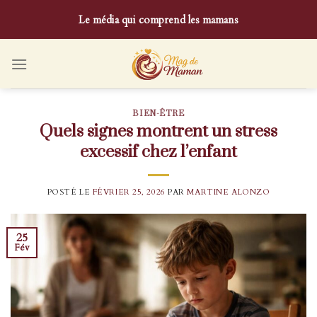
Skip
Le média qui comprend les mamans
to
content
BIEN-ÊTRE
Quels signes montrent un stress
excessif chez l’enfant
POSTÉ LE
FÉVRIER 25, 2026
PAR
MARTINE ALONZO
25
Fév