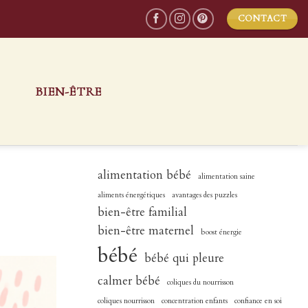
CONTACT
S
BIEN-ÊTRE
alimentation bébé
alimentation saine
aliments énergétiques
avantages des puzzles
bien-être familial
bien-être maternel
boost énergie
bébé
bébé qui pleure
calmer bébé
coliques du nourrisson
coliques nourrisson
concentration enfants
confiance en soi