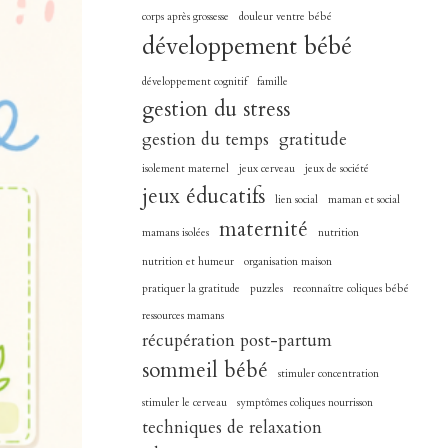
corps après grossesse
douleur ventre bébé
développement bébé
développement cognitif
famille
gestion du stress
gestion du temps
gratitude
isolement maternel
jeux cerveau
jeux de société
jeux éducatifs
lien social
maman et social
maternité
mamans isolées
nutrition
nutrition et humeur
organisation maison
pratiquer la gratitude
puzzles
reconnaître coliques bébé
ressources mamans
récupération post-partum
sommeil bébé
stimuler concentration
stimuler le cerveau
symptômes coliques nourrisson
techniques de relaxation