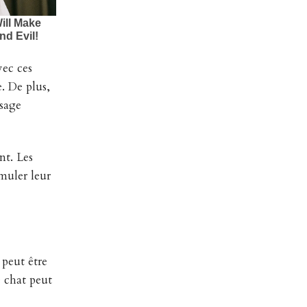
vec ces
. De plus,
ssage
nt. Les
muler leur
peut être
e chat peut