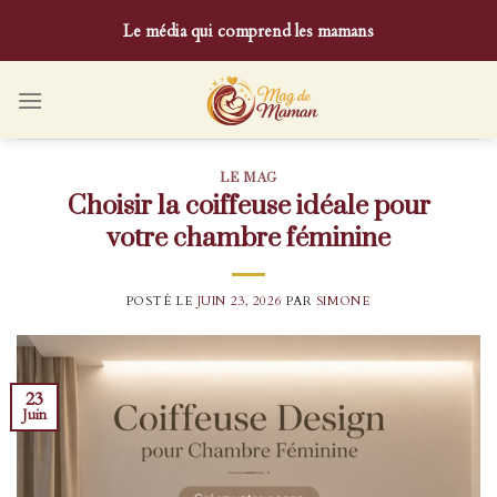
Skip
Le média qui comprend les mamans
to
content
LE MAG
Choisir la coiffeuse idéale pour
votre chambre féminine
POSTÉ LE
JUIN 23, 2026
PAR
SIMONE
23
Juin