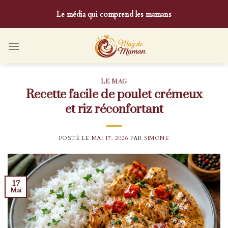
Skip
Le média qui comprend les mamans
to
content
LE MAG
Recette facile de poulet crémeux
et riz réconfortant
POSTÉ LE
MAI 17, 2026
PAR
SIMONE
17
Mai