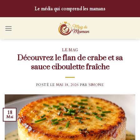
Skip
Le média qui comprend les mamans
to
content
LE MAG
Découvrez le flan de crabe et sa
sauce ciboulette fraîche
POSTÉ LE
MAI 18, 2026
PAR
SIMONE
18
Mai