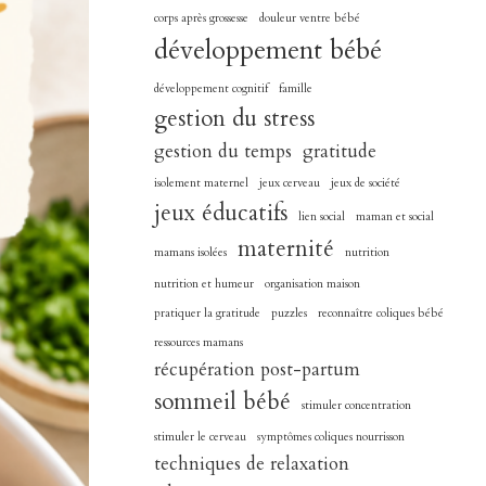
corps après grossesse
douleur ventre bébé
développement bébé
développement cognitif
famille
gestion du stress
gestion du temps
gratitude
isolement maternel
jeux cerveau
jeux de société
jeux éducatifs
lien social
maman et social
maternité
mamans isolées
nutrition
nutrition et humeur
organisation maison
pratiquer la gratitude
puzzles
reconnaître coliques bébé
ressources mamans
récupération post-partum
sommeil bébé
stimuler concentration
stimuler le cerveau
symptômes coliques nourrisson
techniques de relaxation