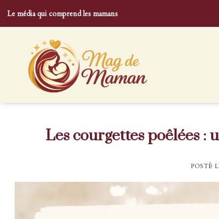
Skip
Le média qui comprend les mamans
to
content
Les courgettes poêlées : u
POSTÉ 