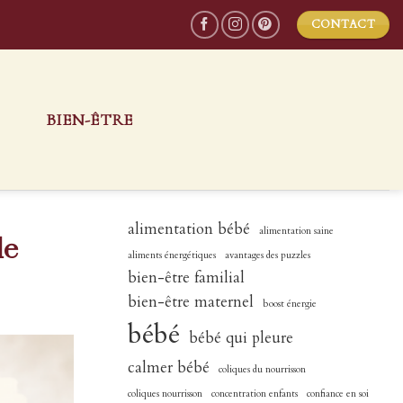
CONTACT
S
BIEN-ÊTRE
alimentation bébé
alimentation saine
de
aliments énergétiques
avantages des puzzles
bien-être familial
bien-être maternel
boost énergie
bébé
bébé qui pleure
calmer bébé
coliques du nourrisson
coliques nourrisson
concentration enfants
confiance en soi