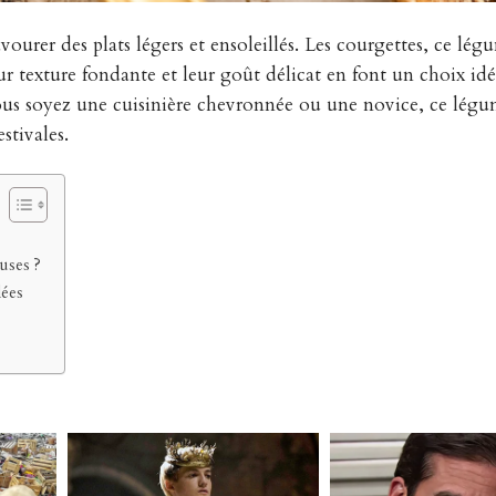
 savourer des plats légers et ensoleillés. Les courgettes, ce lé
eur texture fondante et leur goût délicat en font un choix id
vous soyez une cuisinière chevronnée ou une novice, ce lég
stivales.
uses ?
lées