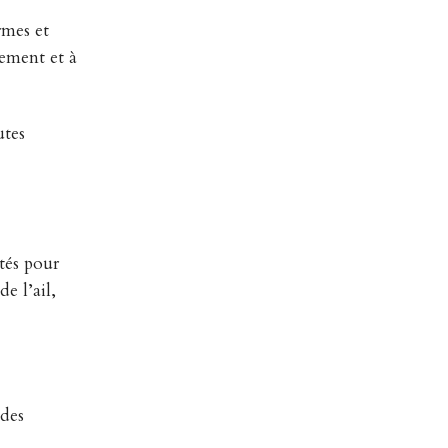
rmes et
sement et à
utes
ités pour
e l’ail,
 des