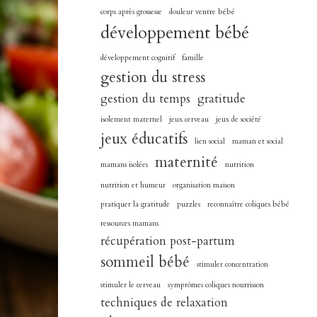
corps après grossesse
douleur ventre bébé
développement bébé
développement cognitif
famille
gestion du stress
gestion du temps
gratitude
isolement maternel
jeux cerveau
jeux de société
jeux éducatifs
lien social
maman et social
maternité
mamans isolées
nutrition
nutrition et humeur
organisation maison
pratiquer la gratitude
puzzles
reconnaître coliques bébé
ressources mamans
récupération post-partum
sommeil bébé
stimuler concentration
stimuler le cerveau
symptômes coliques nourrisson
techniques de relaxation