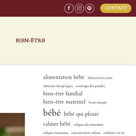
CONTACT
S
BIEN-ÊTRE
alimentation bébé
alimentation saine
aliments énergétiques
avantages des puzzles
bien-être familial
bien-être maternel
boost énergie
bébé
bébé qui pleure
calmer bébé
coliques du nourrisson
coliques nourrisson
concentration enfants
confiance en soi