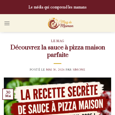
Skip
Le média qui comprend les mamans
to
content
LE MAG
Découvrez la sauce à pizza maison
parfaite
POSTÉ LE
MAI 30, 2026
PAR
SIMONE
30
Mai