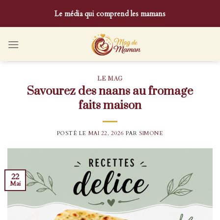
Skip
Le média qui comprend les mamans
to
content
LE MAG
Savourez des naans au fromage
faits maison
POSTÉ LE
MAI 22, 2026
PAR
SIMONE
22
Mai